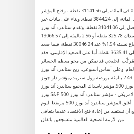
وهبط المؤشر داو جونز الصناعي 34.4 نقطة، بما يعادل 0.11 فى المائة، إلى 31141.56 نقطة ، وفتح المؤشر
ستاندرد آند بورز 500 منخفضا 8.8 نقطة، أو 0.23 فى المائة، إلى 3844.24 نقطة. وبناء على بيانات غير
رسمية، ارتفع داو 211.66 نقطة بما يعادل 0.69 بالمئة ليصل إلى 31041.06 نقطة، وتقدم ستاندرد آند بورز
55.69 نقطة أو 1.49 بالمئة مسجلًا 3803.83 نقطة، وزاد ناسداك 325.78 نقطة أو 2.56 بالمئة إلى 13066.57
وأنهى المؤشر "داو جونز" الصناعي تداولات أمس على ارتفاع نسبته 1.54% عند 30046.24 نقطة، فيما صعد
المؤشر "ستاندرد آند بورز 500" القياسي بنسبة 1.62% إلى 3635.41 نقطة. أما على الصعيد الإقليمي، فقد
المُركّب الخليجي قد تمكن من محو معظم الخسائر
العام وسجل تراجعاً طفيفاً بنسبة 1.7% لهذا العام. وعلى أساس أسبوعي، ربح ستاندرد آند بورز
1.83 بالمئة، وارتفع داو 1.61 بالمئة وتقدم ناسداك 2.43 بالمئة. بورصة وول ستريت,مؤشر داو جونز
الصناعي,مؤشر ستاندرد آند بورز 500,مؤشر ناسداك المجمع ستاندرد آند بورز s&p 500. يعتبر ستاندرد آند
بورز S&P 500 مؤشراً رائعاً لكيفية اداء سوق الاسهم الامريكي - مؤشر ستاندرد آند بورز S&P 500 عبارة عن
سلة من أكبر 500 سهم امريكي، مرجحة بالقيمة السوقية. أغلق المؤشر ستاندرد أند بورز 500 مرتفعا اليوم
أن تستفيد من إعادة فتح الاقتصاد عندما يتعافى
من الأزمة الصحية العالمية متشجعين باتفاق