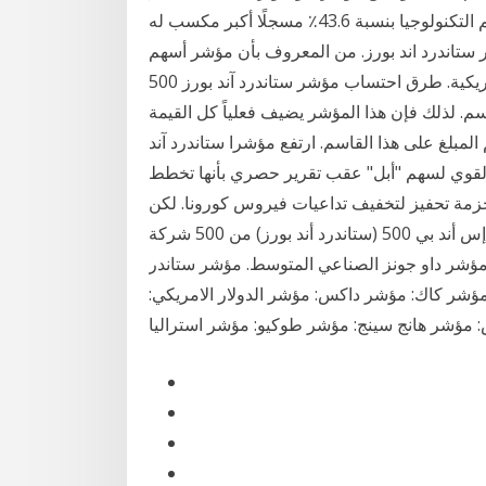
الصناعي ارتفاع بنسبة 7.2٪، بينما ارتفع مؤشر ناسداك لأسهم التكنولوجيا بنسبة 43.6٪ مسجلًا أكبر مكسب له
2. مؤشر ستاندرد اند بورز. من المعروف بأن مؤشر أسهم s&p500 يضم أسهم أكبر 500 شركة
مالية من بنوك ومؤسسات مالية داخل الولايات المتحدة الأمريكية. طرق احتساب مؤشر ستاندرد آند بورز 500
آند بورز 500 باستخدام القاسم. لذلك فإن هذا المؤشر يضيف فعلياً كل القيمة
 واحدة من الـ 500 شركة ويقسم المبلغ على هذا القاسم. ارتفع مؤشرا ستاندرد آند
أداء القوي لسهم "أبل" عقب تقرير حصري بأنها تخطط
حزمة تحفيز لتخفيف تداعيات فيروس كورونا. لكن
مؤشر تداول مؤشر ستاندرد أند بورز 500. يتكون مؤشر إس أند بي 500 (ستاندرد أند بورز) من 500 شركة
د مؤشر داو جونز الصناعي المتوسط. مؤشر ستاندر
مؤشر كاك: مؤشر داكس: مؤشر الدولار الامريكي:
: مؤشر هانج سينج: مؤشر طوكيو: مؤشر استراليا