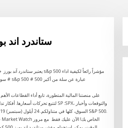
ستاندرد اند بورز 500 مؤشر 
# سوق_الا
الوقت،