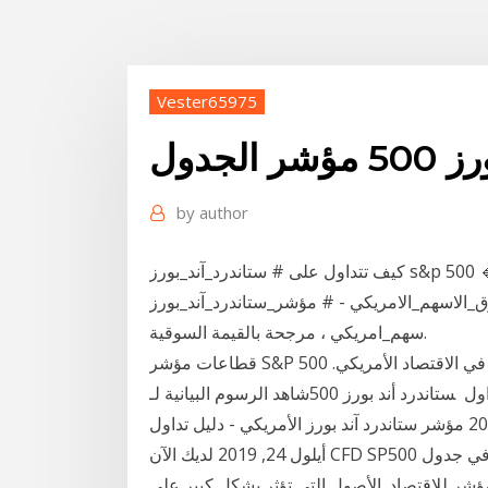
Vester65975
الجدول
by
author
كيف تتداول على # ستاندرد_آند_بورز s&p 500 🔹 يعتبر ستاندرد آند بورز s&p 500 مؤشراً رائعاً لكيفية اداء
سهم_الامريكي - # مؤشر_ستاندرد_آند_بورز s&p 500 عبارة عن سلة من أكبر 500 #
سهم_امريكي ، مرجحة بالقيمة السوقية.
قطاعات مؤشر S&P 500 على منصتنا المالية المتطورة، تابع أداء القطاعات الأهم في الاقتصاد الأمريكي.
شاهد الرسوم البيانية لـ‎ستاندرد أند بورز 500 ‎ لتتبع تحركات أسعارها. أفكار تداول ‎SP :SPX‎، والتوقعات وأخبار
السوق، كلها في متناولكم. 24 أيلول (سبتمبر) 2019 مؤشر ستاندرد آند بورز الأمريكي - دليل تداول S&P 500.
أيلول 24, 2019 لديك الآن CFD SP500 في جدول Market Watch الخاص بك! الآن عليك فقط مع مرور
 يمكن استخدام مؤشر ستاندرد اند بورز 500 كمؤشر للاقتصاد. الأصول التي تؤثر بشكل كبير على