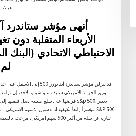
مؤشر S & P 500. عملات: الدولار. السلع: النفط والذهب.
الأربعاء المتقلبة دون ت
الاحتياطي الاتحادي (البنك ا
لم 
قد ينزلق مؤشر ستاندرد آند بور
وزير الخزانة الأمريكي ستيف منوتشين، الأحد، إن ترامب
عبارة عن سلة من أكبر 500 سهم امريكي، 