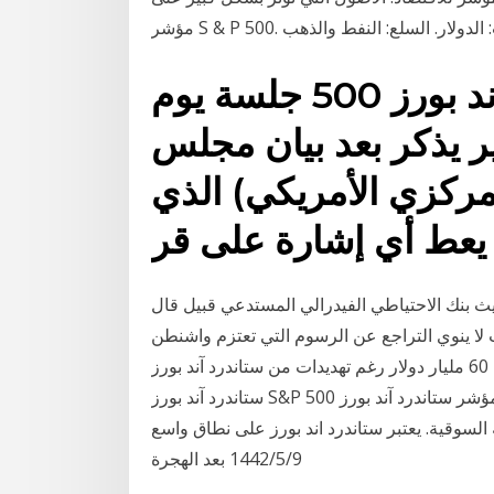
أنهى مؤشر ستاندرد آند بورز 500 جلسة يوم
غير يذكر بعد بيان مجلس
لمركزي الأمريكي) الذي
يعط أي إشارة على قر
ز 500 إلى الأسفل على حديث بنك الاحتياطي الفيدرالي المستدعي قبيل قال
 لا ينوي التراجع عن الرسوم التي تعتزم واشنطن
فرضها على سلع صينية تصل قيمتها إلى 60 مليار دولار رغم تهديدات من ستاندرد آند بورز s&p 500. يعتبر
ستاندرد آند بورز S&P 500 مؤشراً رائعاً لكيفية اداء سوق الاسهم الامريكي - مؤشر ستاندرد آند بورز S&P 500
مرجحة بالقيمة السوقية. يعتبر ستاندرد اند بورز على نطاق واسع
9‏‏/5‏‏/1442 بعد الهجرة