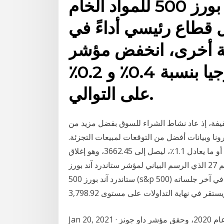
ارتفع مؤشر ستاندرد آند بورز 500 للمواد الخام
ره أفضل قطاع رئيسي أداءً في
حية أخرى، انخفض مؤشر
المرافق ومؤشر التكنولوجيا بنسبة 0.4٪ و 0.2٪
على التوالي.
ليوم الجمعة، زيادة طفيفة، إذ عاد نشاط الشراء للسوق بفضل مزيد من
ا وبيانات أفضل من التوقعات لمبيعات التجزئة.
وارتفع مؤشر ستاندرد آند بورز 500 بواقع 40.82 نقطة، أو ما يعادل 1.1٪، ليصل إلى 3662.45، وهو إغلاق
قياسي رقم 27 الذي الرسم البياني لمؤشر ستاندرد آند بورز s&p 500 (يومي) Jan 20, 2021 · عاود مؤشر
ستاندرد آند بورز 500 (s&p 500) بتداولاته الأخيرة على المستويات اللحظية، ليحقق مكاسب في آخر جلساته
Jan 20, 2021 · ارتفع مؤشر ستاندرد آند بورز 500 بنسبة 16.3٪ في عام 2020، وحقق مؤشر داو جونز