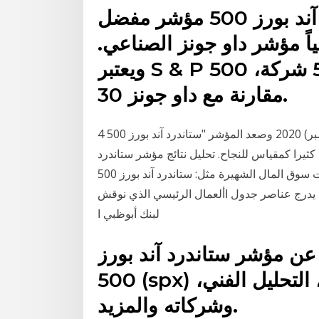
ولقد أصبح مؤشر ستاندرد آند بورز 500 مؤشر مفضل
اً مؤشر داو جونز الصناعي.
ويعتبر S & P 500 أكثر تمثيلا للسوق لأنه يمثل 500 شركة،
مقارنة مع داو جونز 30.
4 تشرين الثاني (نوفمبر) 2020 وصعد المؤشر "ستاندرد آند بورز 500" (Standard & Poor's 500) بنسبة
 كثيرا كمقياس للنجاح. تحليل نتائج مؤشر ستاندرد
آند بورز/ حوكمة ألسواق الدول العربية وهي مصدر مؤشرات سوق المال الشهيرة مثل: ستاندرد آند بورز 500
ه يدرج عناصر جدول األعمال الرئيسي الذي نوقش
لبنك أبوظبي ا
ن مؤشر ستاندرد آند بورز
500 (spx) بما في ذلك الرسوم البيانية، التحليل الفني،
وشركاته والمزيد.