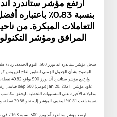
بنسبة 0.83٪ باعتبا
التعاملات المبكرة. من نا
سجل مؤشر ستاندرد آند بورز 500، ا
الوضوح بشأن الجدول الزمني لتطوير لقاح لفيروس كورون
بنسبة بلغت 0.81% ليضيف المؤشر إليه نحو 30.66 نقطة، ويستقر في نهاية التداولات على مستوى 3,798.92